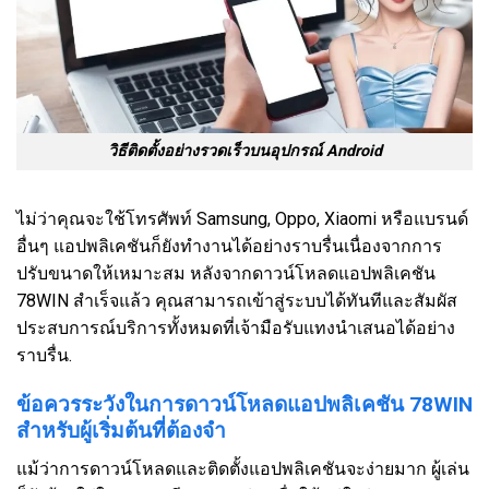
วิธีติดตั้งอย่างรวดเร็วบนอุปกรณ์ Android
ไม่ว่าคุณจะใช้โทรศัพท์ Samsung, Oppo, Xiaomi หรือแบรนด์
อื่นๆ แอปพลิเคชันก็ยังทำงานได้อย่างราบรื่นเนื่องจากการ
ปรับขนาดให้เหมาะสม หลังจากดาวน์โหลดแอปพลิเคชัน
78WIN สำเร็จแล้ว คุณสามารถเข้าสู่ระบบได้ทันทีและสัมผัส
ประสบการณ์บริการทั้งหมดที่เจ้ามือรับแทงนำเสนอได้อย่าง
ราบรื่น.
ข้อควรระวังในการดาวน์โหลดแอปพลิเคชัน 78WIN
สำหรับผู้เริ่มต้นที่ต้องจำ
แม้ว่าการดาวน์โหลดและติดตั้งแอปพลิเคชันจะง่ายมาก ผู้เล่น