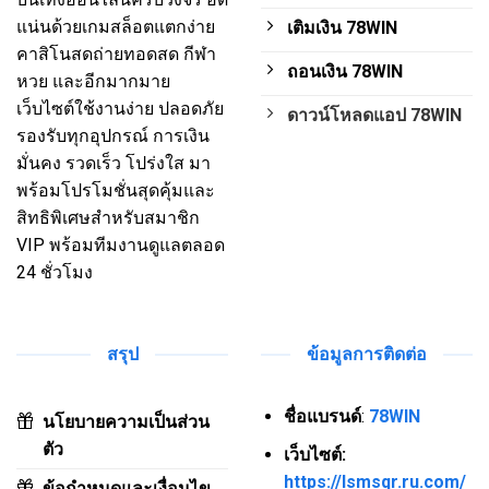
แน่นด้วยเกมสล็อตแตกง่าย
เติมเงิน 78WIN
คาสิโนสดถ่ายทอดสด กีฬา
ถอนเงิน 78WIN
หวย และอีกมากมาย
เว็บไซต์ใช้งานง่าย ปลอดภัย
ดาวน์โหลดแอป 78WIN
รองรับทุกอุปกรณ์ การเงิน
มั่นคง รวดเร็ว โปร่งใส มา
พร้อมโปรโมชั่นสุดคุ้มและ
สิทธิพิเศษสำหรับสมาชิก
VIP พร้อมทีมงานดูแลตลอด
24 ชั่วโมง
สรุป
ข้อมูลการติดต่อ
ชื่อแบรนด์
:
78WIN
นโยบายความเป็นส่วน
ตัว
เว็บไซต์:
https://lsmsqr.ru.com/
ข้อกำหนดและเงื่อนไข