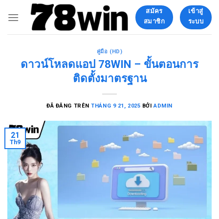
Chuyển
สมัคร
เข้าสู่
đến
สมาชิก
ระบบ
nội
dung
คู่มือ (HD)
ดาวน์โหลดแอป 78WIN – ขั้นตอนการ
ติดตั้งมาตรฐาน
ĐÃ ĐĂNG TRÊN
THÁNG 9 21, 2025
BỞI
ADMIN
21
Th9