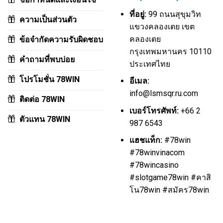
ที่อยู่:
99 ถนนสุขุมวิท
ความเป็นส่วนตัว
แขวงคลองเตย เขต
คลองเตย
ข้อจำกัดความรับผิดชอบ
กรุงเทพมหานคร 10110
คำถามที่พบบ่อย
ประเทศไทย
โปรโมชั่น 78WIN
อีเมล:
info@lsmsqr.ru.com
ติดต่อ 78WIN
เบอร์โทรศัพท์:
+66 2
ตัวแทน 78WIN
987 6543
แฮชแท็ก:
#78win
#78winvinacom
#78wincasino
#slotgame78win #คาสิ
โน78win #สมัคร78win