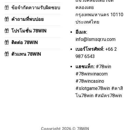
แขวงคลองเตย เขต
คลองเตย
ข้อจำกัดความรับผิดชอบ
กรุงเทพมหานคร 10110
คำถามที่พบบ่อย
ประเทศไทย
โปรโมชั่น 78WIN
อีเมล:
info@lsmsqr.ru.com
ติดต่อ 78WIN
เบอร์โทรศัพท์:
+66 2
ตัวแทน 78WIN
987 6543
แฮชแท็ก:
#78win
#78winvinacom
#78wincasino
#slotgame78win #คาสิ
โน78win #สมัคร78win
Copyright 2026 ©
78WIN