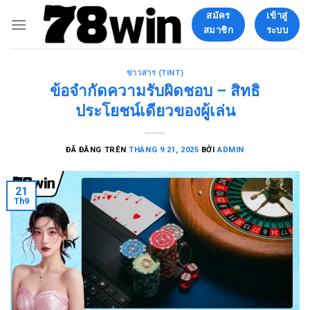
Chuyển
สมัคร
เข้าสู่
đến
สมาชิก
ระบบ
nội
dung
ข่าวสาร (TINT)
ข้อจำกัดความรับผิดชอบ – สิทธิ
ประโยชน์เดียวของผู้เล่น
ĐÃ ĐĂNG TRÊN
THÁNG 9 21, 2025
BỞI
ADMIN
21
Th9