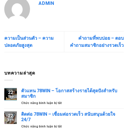
ADMIN
ความเป็นส่วนตัว – ความ
คำถามที่พบบ่อย – ตอบ
ปลอดภัยสูงสุด
คำถามสมาชิกอย่างรวดเร็ว
บทความล่าสุด
ตัวแทน 78WIN – โอกาสสร้างรายได้สุดปังสำหรับ
22
สมาชิก
Th9
ở
Chức năng bình luận bị tắt
ตัวแทน
78WIN
ติดต่อ 78WIN – เชื่อมต่อรวดเร็ว สนับสนุนด้วยใจ
22
–
24/7
Th9
โอกาส
ở
Chức năng bình luận bị tắt
สร้าง