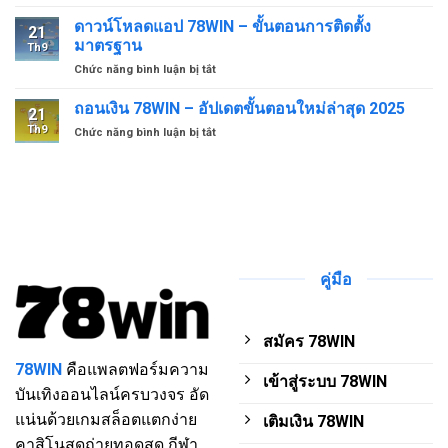
นโยบาย
ป้องกัน
ความ
ดาวน์โหลดแอป 78WIN – ขั้นตอนการติดตั้ง
การ
21
เป็น
สูญ
มาตรฐาน
Th9
ส่วน
เสีย
ở
Chức năng bình luận bị tắt
ตัว
ที่
ดาวน์
–
ไม่
โหลด
ถอนเงิน 78WIN – อัปเดตขั้นตอนใหม่ล่าสุด 2025
กุญแจ
จำเป็น
21
แอป
สู่
Th9
ở
Chức năng bình luận bị tắt
78WIN
การ
ถอน
–
เดิม
เงิน
ขั้น
พัน
78WIN
ตอน
ที่
–
การ
ปลอดภัย
อัปเดต
ติด
ขั้น
ตั้ง
ตอน
มาตรฐาน
ใหม่
คู่มือ
ล่าสุด
2025
สมัคร 78WIN
78WIN
คือแพลตฟอร์มความ
เข้าสู่ระบบ 78WIN
บันเทิงออนไลน์ครบวงจร อัด
แน่นด้วยเกมสล็อตแตกง่าย
เติมเงิน 78WIN
คาสิโนสดถ่ายทอดสด กีฬา