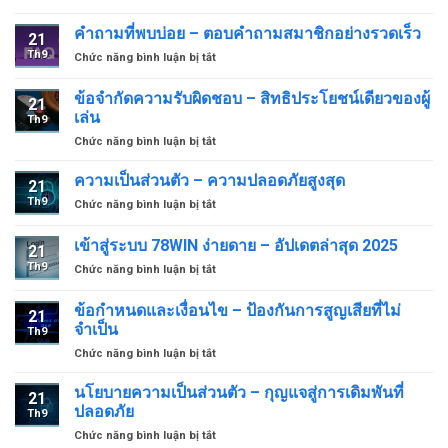
ติดต่อ
ราย
78WIN
คำถามที่พบบ่อย – ตอบคำถามสมาชิกอย่างรวดเร็ว
ได้
21
–
สุด
Th9
ở
Chức năng bình luận bị tắt
เชื่อม
ปัง
คำถาม
ต่อ
สำหรับ
ที่
ข้อจำกัดความรับผิดชอบ – สิทธิประโยชน์เดียวของผู้
รวดเร็ว
สมาชิก
21
พบ
สนับสนุน
เล่น
Th9
บ่อย
ด้วย
ở
Chức năng bình luận bị tắt
–
ใจ
ข้อ
ตอบ
24/7
จำกัด
คำถาม
ความเป็นส่วนตัว – ความปลอดภัยสูงสุด
21
ความ
สมาชิก
Th9
ở
Chức năng bình luận bị tắt
รับ
อย่าง
ความ
ผิด
รวดเร็ว
เป็น
เข้าสู่ระบบ 78WIN ง่ายดาย – อัปเดตล่าสุด 2025
ชอบ
21
ส่วน
–
Th9
ở
Chức năng bình luận bị tắt
ตัว
สิทธิ
เข้า
–
ประโยชน์
สู่
ความ
ข้อกำหนดและเงื่อนไข – ป้องกันการสูญเสียที่ไม่
เดียว
21
ระบบ
ปลอดภัย
จำเป็น
ของ
Th9
78WIN
สูงสุด
ผู้
ở
Chức năng bình luận bị tắt
ง่ายดาย
เล่น
ข้อ
–
กำหนด
อัปเดต
นโยบายความเป็นส่วนตัว – กุญแจสู่การเดิมพันที่
21
และ
ล่าสุด
ปลอดภัย
Th9
เงื่อนไข
2025
ở
Chức năng bình luận bị tắt
–